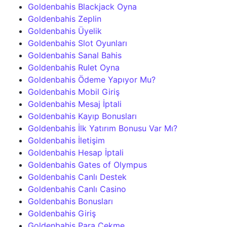
Goldenbahis Blackjack Oyna
Goldenbahis Zeplin
Goldenbahis Üyelik
Goldenbahis Slot Oyunları
Goldenbahis Sanal Bahis
Goldenbahis Rulet Oyna
Goldenbahis Ödeme Yapıyor Mu?
Goldenbahis Mobil Giriş
Goldenbahis Mesaj İptali
Goldenbahis Kayıp Bonusları
Goldenbahis İlk Yatırım Bonusu Var Mı?
Goldenbahis İletişim
Goldenbahis Hesap İptali
Goldenbahis Gates of Olympus
Goldenbahis Canlı Destek
Goldenbahis Canlı Casino
Goldenbahis Bonusları
Goldenbahis Giriş
Goldenbahis Para Çekme