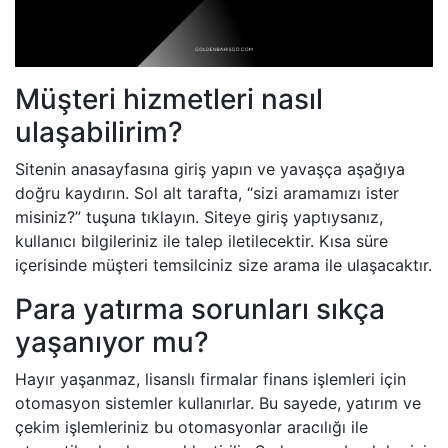
Müşteri hizmetleri nasıl
ulaşabilirim?
Sitenin anasayfasına giriş yapın ve yavaşça aşağıya
doğru kaydırın. Sol alt tarafta, “sizi aramamızı ister
misiniz?” tuşuna tıklayın. Siteye giriş yaptıysanız,
kullanıcı bilgileriniz ile talep iletilecektir. Kısa süre
içerisinde müşteri temsilciniz size arama ile ulaşacaktır.
Para yatırma sorunları sıkça
yaşanıyor mu?
Hayır yaşanmaz, lisanslı firmalar finans işlemleri için
otomasyon sistemler kullanırlar. Bu sayede, yatırım ve
çekim işlemleriniz bu otomasyonlar aracılığı ile