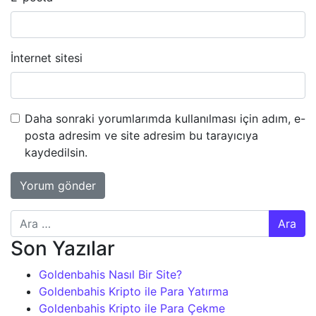
İnternet sitesi
Daha sonraki yorumlarımda kullanılması için adım, e-
posta adresim ve site adresim bu tarayıcıya
kaydedilsin.
Arama:
Son Yazılar
Goldenbahis Nasıl Bir Site?
Goldenbahis Kripto ile Para Yatırma
Goldenbahis Kripto ile Para Çekme