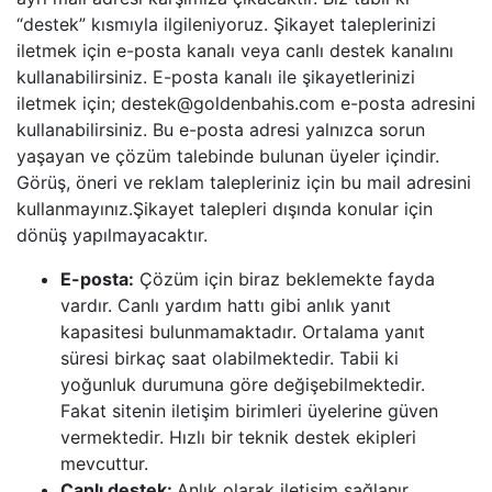
“destek” kısmıyla ilgileniyoruz. Şikayet taleplerinizi
iletmek için e-posta kanalı veya canlı destek kanalını
kullanabilirsiniz. E-posta kanalı ile şikayetlerinizi
iletmek için;
destek@goldenbahis.com
e-posta adresini
kullanabilirsiniz. Bu e-posta adresi yalnızca sorun
yaşayan ve çözüm talebinde bulunan üyeler içindir.
Görüş, öneri ve reklam talepleriniz için bu mail adresini
kullanmayınız.Şikayet talepleri dışında konular için
dönüş yapılmayacaktır.
E-posta:
Çözüm için biraz beklemekte fayda
vardır. Canlı yardım hattı gibi anlık yanıt
kapasitesi bulunmamaktadır. Ortalama yanıt
süresi birkaç saat olabilmektedir. Tabii ki
yoğunluk durumuna göre değişebilmektedir.
Fakat sitenin iletişim birimleri üyelerine güven
vermektedir. Hızlı bir teknik destek ekipleri
mevcuttur.
Canlı destek:
Anlık olarak iletişim sağlanır.