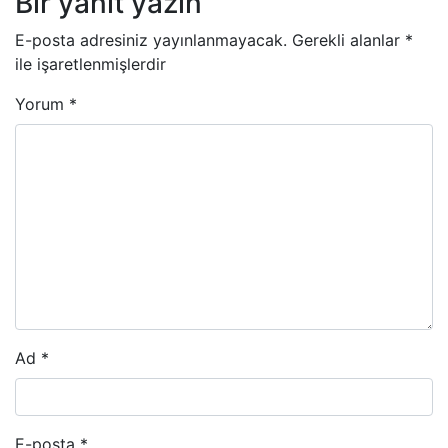
Bir yanıt yazın
E-posta adresiniz yayınlanmayacak.
Gerekli alanlar
*
ile işaretlenmişlerdir
Yorum
*
Ad
*
E-posta
*