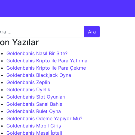
ama:
on Yazılar
Goldenbahis Nasıl Bir Site?
Goldenbahis Kripto ile Para Yatırma
Goldenbahis Kripto ile Para Çekme
Goldenbahis Blackjack Oyna
Goldenbahis Zeplin
Goldenbahis Üyelik
Goldenbahis Slot Oyunları
Goldenbahis Sanal Bahis
Goldenbahis Rulet Oyna
Goldenbahis Ödeme Yapıyor Mu?
Goldenbahis Mobil Giriş
Goldenbahis Mesaj İptali