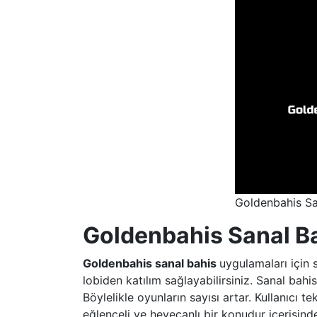
Goldenbahis Sa
Goldenbahis Sanal B
Goldenbahis sanal bahis
uygulamaları için 
lobiden katılım sağlayabilirsiniz. Sanal bahis
Böylelikle oyunların sayısı artar. Kullanıcı 
eğlenceli ve heyecanlı bir konudur içerisinde