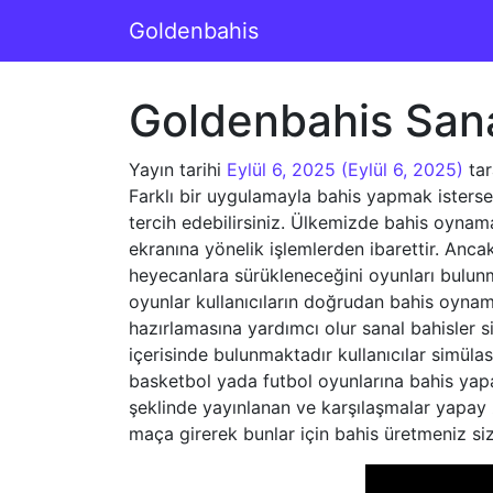
İçeriğe geç
Goldenbahis
Ana gezinti
Goldenbahis Sana
Yayın tarihi
Eylül 6, 2025
(Eylül 6, 2025)
ta
Farklı bir uygulamayla bahis yapmak isters
tercih edebilirsiniz. Ülkemizde bahis oynam
ekranına yönelik işlemlerden ibarettir. Ancak
heyecanlara sürükleneceğini oyunları bulu
oyunlar kullanıcıların doğrudan bahis oyna
hazırlamasına yardımcı olur sanal bahisler 
içerisinde bulunmaktadır kullanıcılar simüla
basketbol yada futbol oyunlarına bahis yapa
şeklinde yayınlanan ve karşılaşmalar yapa
maça girerek bunlar için bahis üretmeniz s