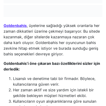
Goldenbahis
, üyelerine sağladığı yüksek oranlarla her
zaman dikkatleri üzerine çekmeyi başarıyor. Bu sitede
kazanmak, diğer sitelerde kazanmaya nazaran çok
daha karlı oluyor. Goldenbahis her oyuncunun bahis
zevkine hitap etmek istiyor ve burada sunduğu geniş
bahis seçenekleri devreye giriyor.
Goldenbahis’i öne çıkaran bazı özelliklerini sizler için
derledik:
Lisanslı ve denetime tabi bir firmadır. Böylece,
kullanıcılarına güven verir.
Her zaman aktif ve size yardım için istekli bir
şekilde bekleyen müşteri hizmetleri ekibi.
Kullanıcıların oyun alışkanlıklarına göre sunulan